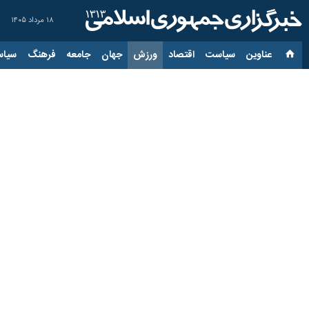
۱۸ مرداد ۱۴۰۵
عناوین‌
سیاست
اقتصاد
ورزش
جهان
جامعه
فرهنگ
سیاس
مراسم تجلیل از مدال‌آورا
۲۹ بهمن ۱۴۰۳، ۱۷:۳۹
تهران- ایرنا- مراسم تجلیل از مدال‌آور
به گزارش عصر دوشنبه
ایرنا
،
مراسم تجلیل
المپیک، علی یزدی‌خواه نماینده تهرا
غلامرضا شعبانی‌بهار، رئیس فدراسیون ت
در این مراسم چهره‌های مدال‌آور المپ
نعمت‌زاده، ناهید کیانی، آرین سلیمی و ع