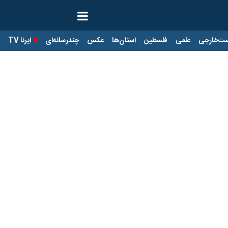
ت‌خارجی
علمی
فلسطین
استان‌ها
عکس
چندرسانه‌ای
ایرنا TV
با
ن المپیک پاریس برگزار شد
ان و قهرمانان ایران در بازی‌های المپیک پاریس با حضور شهردار تهران برگزار ش
 از مدال‌آوران المپیک پاریس با حضور علیرضا زاکانی شهردار تهران، سید
ن در مجلس شورای اسلامی، حسین اوجاقی مدیرعامل سازمان ورزش شهرداری، 
یر و کمان و مرتضی قربانی رییس فدراسیون تیراندازی، رحیم علی‌آبادی پیشکس
یک از جمله حسن یزدانی، رحمان عموزاد، امیرحسین زارع، امیرعلی آذرپیرا، 
لی پاکدامن نیز حضور داشتند و از آنها تجلیل شد.