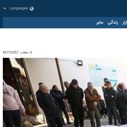
زار
زندگی
سایر
کد مطلب:
85753957