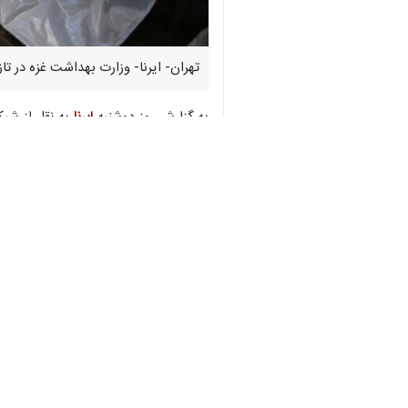
تهران- ایرنا- وزارت بهداشت غزه در تازه‌ترین آمار، شمار شهدای نو
به گزارش روز دوشنبه
ایرنا
به نقل از شبکه المیادی
طبق اعلام وزارت بهداشت غزه همچنین تعدادی زخمی‌های غز
المیادین همچنین گزارش داد که جنگنده‌
هدف قرار دادند.
در همین ارتباط «محمد ابوسلمیه» رئیس 
از جنگنده و موشک را متوقف کرده؛ اما ب
بشردوستانه، ادامه می دهند.
وی افزود: بسیاری از بیماران بخش مراق
به گزارش ایرنا
، آمریکا و قطر ۱۵ ژانویه ۲۰۲۵ برابر با ۲۶ دی ۱۴۰۳ اعلام کردند که اسرائیل و حماس به توافق آتش بس دست یافتند.