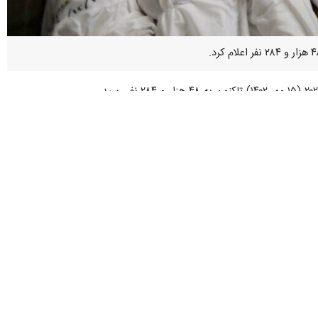
ر خیابان الرشید واقع در شمال غربی اردوگاه النصیرات در مرکز نوار غزه،
ید تجهیزات پزشکی هشدار داد و گفت: اشغالگران کشتار مستقیم با استفاده
 غزه به ویژه شهر غزه و شمال آن با وجود مشمول بودن این مناطق در پروتکل