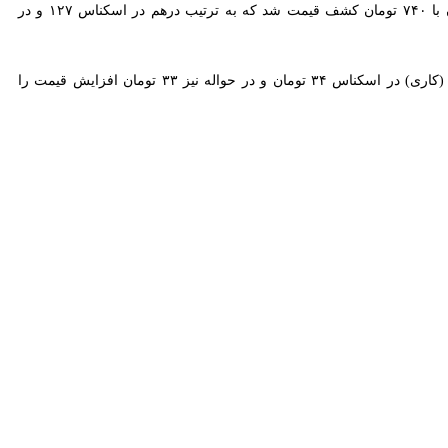
نیز ۹ هزار و ۵۶۴ تومان و حواله آن به قیمت ۹ هزار و ۳۰۳ تومان معامله شد که نسبت به روز گذشته (کاری) در اسکناس ۳۴ تومان و در حواله نیز ۳۳ تومان افزایش قیمت را تجربه
حمید شهریاری