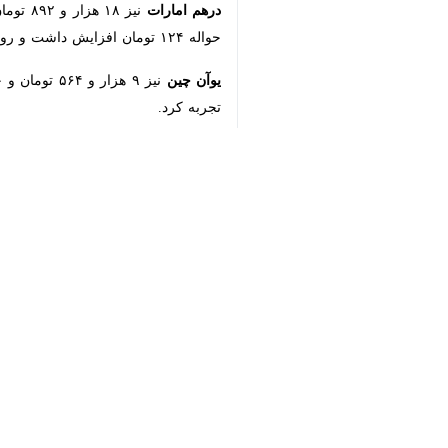
یوآن چین
کرد.
♿︎
اقتصاد
بانک و بیمه
۰ نفر
×
برچسب‌ها
بازار طلا
دلار
مرکز مبادله ایران
اخبار مرتبط
سکه‌های طرح پیش‌ف
تهران- ایرنا- سخنگوی 