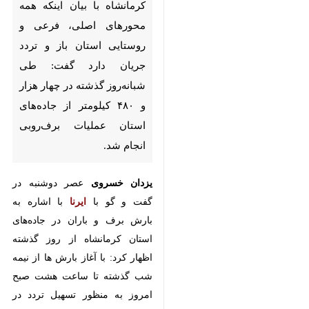
جریان دارد گفت: طی شبانه‌روز
گذشته در چهار هزار و ۴۸۰ کیلومتر
از جاده‌های استان عملیات
برف‌روبی انجام شد.
یزدان خسروی
عصر دوشنبه در گفت و
گو با
ایرنا
با اشاره به بارش برف و
باران در جاده‌های استان کرمانشاه از
روز گذشته اظهار کرد: با آغاز بارش ها
از نیمه شب گذشته تا ساعت هشت
صبح امروز به منظور تسهیل تردد در
محورهایی که شاهد بارش برف و
کولاک بودند عملیات برف روبی با
×
استفاده از یک هزار و ۳۰۰ تن شن و
♿︎
نمک توسط گروه های برف روبی
×
مصرف شد.