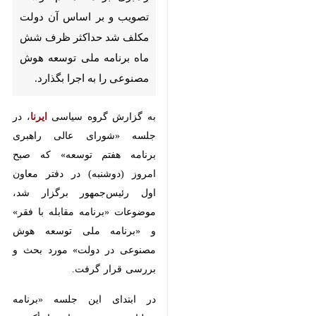
دولت مکلف شد حداکثر ظرف
شش ماه برنامه ملی توسعه هوش
مصنوعی را به اجرا بگذارد.
به گزارش گروه سیاسی
، در جلسه
ایرنا
«شورای عالی راهبری برنامه هفتم
توسعه» که صبح امروز (دوشنبه) در
دفتر معاون اول رئیس‌جمهور برگزار
شد، موضوعات «برنامه مقابله با فقر»
و «برنامه ملی توسعه هوش مصنوعی
در دولت» مورد بحث و بررسی قرار
گرفت.
در ابتدای این جلسه «برنامه عملیاتی
محرومیت‌زدایی با تأکید بر فقر
♿︎
چندبعدی و حکمرانی شواهد محور»
ارائه شد که معاون اول رئیس‌جمهور