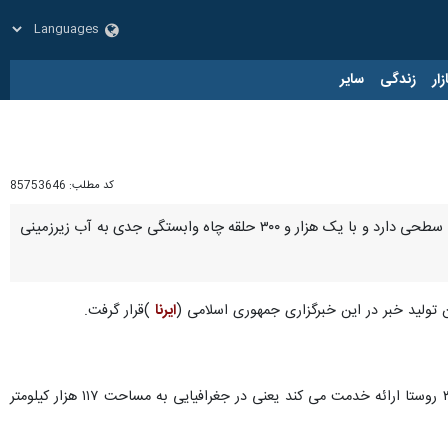
زار
زندگی
سایر
کد مطلب:
85753646
شیراز- ایرنا- مدیرعامل شرکت آب و فاضلاب استان فارس گفت: این استان ۸۲ درصد منابع زیرزمینی و ۱۸ درصد آب سطحی دارد و با یک هزار و ۳۰۰ حلقه چاه وابستگی جدی به آب زیرزمینی
ن تولید خبر در این خبرگزاری جمهوری اسلامی (
ایرنا
)قرار گرفت.
او در خصوص آخرین وضعیت حوزه آب و فاضلاب استان، گفت: آب و فاضلاب استان در ۱۲۲ شهر استان، ۲ هزار و ۳۹۰ روستا ارائه خدمت می کند یعنی در جغرافیایی به مساحت ۱۱۷ هزار کیلومتر