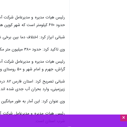
رئیس هیات مدیره و مدیرعامل شرکت آب 
حدود ۶۷۰ کیلومتر است که شهر کوپن هم مرز کهگیلویه و بویراحمد و در شرق نیز فارس هم مرز استان کرمان است.
شبانی ابراز کرد: اختلاف دما بین برخی شهرهای استان به ۲۰ درجه هم می رسددر عین اینکه در برخی من
وی تاکید کرد: حدود ۳۸۰ میلیون متر مکعب سهم تولید آب سالانه استان است که این میزان حدود ۲ درصد آب زیرزمینی و حدود ۱۸ درصد آب سطحی است.
رئیس هیات مدیره و مدیرعامل شرکت آب 
گراش، جهرم و امام شهر و ۵۰ روستای واقع در مسیر از سد سلمان فارسی تامین می شود. برای لامرد، مهر، وراوی، اشکنان و روستاهای واقع در مسیر به طول ۷۷۰ کیلومتر خط انتقال وجود دارد.
زیرزمینی، وارد بحران آب جدی شده اند.
وی عنوان کرد: این آمار به طور میانگین در کشور حدود ۵۰ درصد است اما استان فارس با یک هزار و ۳۰۰ حلقه چاه وابس
×
شرب استان است.