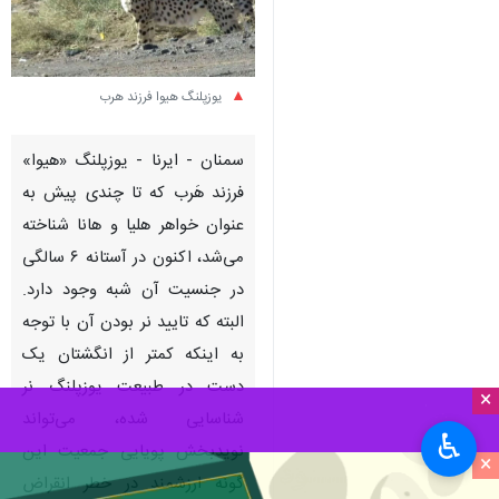
یوزپلنگ هیوا فرزند هرب
سمنان - ایرنا - یوزپلنگ «هیوا»
فرزند هَرب که تا چندی پیش به
عنوان خواهر هلیا و هانا شناخته
می‌شد، اکنون در آستانه ۶ سالگی
در جنسیت آن شبه وجود دارد.
البته که تایید نر بودن آن با توجه
به اینکه کمتر از انگشتان یک
دست در طبیعت یوزپلنگ نر
×
شناسایی شده، می‌تواند
♿︎
نویدبخش پویایی جمعیت این
×
گونه ارزشمند در خطر انقراض