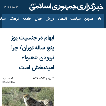
۱۸ مرداد ۱۴۰۵
عناوین‌
سیاست
اقتصاد
ورزش
جهان
جامعه
فرهنگ
سیاس
ابهام در جنسیت یوز
پنج ساله توران/ چرا
نربودن «هیوا»
امیدبخش است
۲۹ بهمن ۱۴۰۳، ۱۱:۳۲
کد مطلب:
85753467