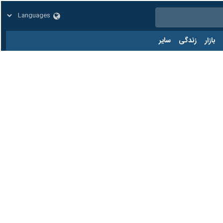
زار
زندگی
سایر
کد مطلب:
85753161
 تبریک فرا رسیدن سالگرد ۹۰ سالگی ایرنا گفت:‌ ایرنا به عنوان رسانه‌ای مستند و مولد در حوزه خبر، همواره مورد توجه ما قرار دارد و
اریم این روند اطلاع‌رسانی و عدالت خبری در ایرنا مستدام باشد.