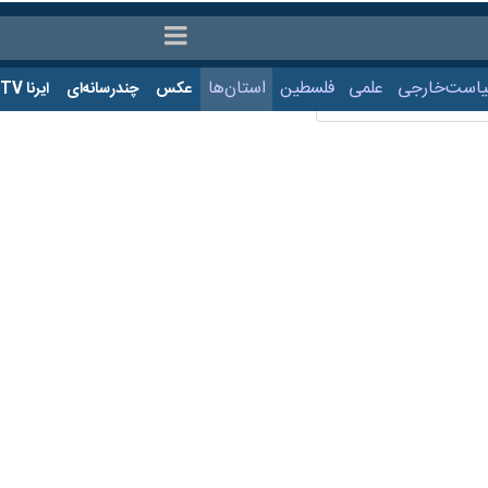
ت‌خارجی
علمی
فلسطین
استان‌ها
عکس
چندرسانه‌ای
ایرنا TV
با
بارز ایرنا است
ساری- ایرنا- «محمد شریفی» فرماندار سابق چالوس ضمن
 خبرهای موثق و مستند دنبال می‌کردیم. ضمن قدردانی از خبرنگاران ایرنا امیدو