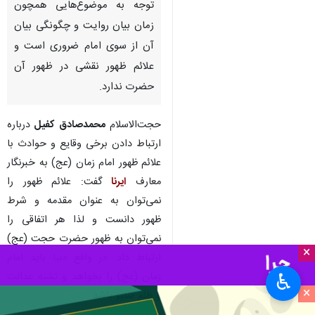
توجه به موضوع‌هایی همچون
زمان بیان روایت و چگونگی بیان
آن از سوی امام ضروری است و
علائم ظهور نقشی در ظهور آن
حضرت ندارد.
حجت‌الاسلام
محمدصادق کفیل
درباره
ارتباط دادن برخی وقایع و حوادث با
علائم ظهور امام زمان (عج) به خبرنگار
معارف
ایرنا
گفت: علائم ظهور را
نمی‌توان به عنوان مقدمه و شرط
ظهور دانست و لذا هر اتفاقی را
نمی‌توان به ظهور حضرت حجت (عج)
×
ارتباط داد. در واقع دنیا باید امام
زمان (عج) را بخواهد و تشنه عدالت
♿︎
×
و ظلم ستیز باشد.