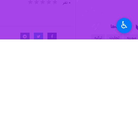
به گزارش ایرنا
از شبکه تی آر تی، وزارت 
همکاری اقتصادی با این کشور را آغاز خو
♿︎
سایر کشورها می‌کند.
بر اساس مقررات جدید، محدودیت‌های صا
کالاهای صادراتی از ترکیه به سوریه اک
علاوه بر این، روند ترانزیت برای اقلامی
واردات از سوریه نیز عادی شده است. کال
به گزارش
ایرنا
، دولت سوریه امروز (سه‌شن
«مازن علوش» مدیر روابط عمومی اداره ک
کالاها سوریه به بازارهای ترکیه شد؛ تر
ترکیه پیشتر نیز سفارت خود در دمشق را 