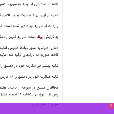
تهران - ایرنا - ترکیه در گامی مهم د
×