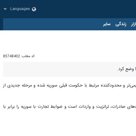
زار
زندگی
سایر
کد مطلب:
85748402