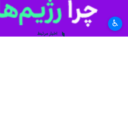
ایالات متحده آمریکا
رزمايش
♿︎
اخبار مرتبط
رزمايش سه گانه آمريك
تهران- ايرنا- منابع خبري گزارش دادند: 3 هزار نفر از نظ
برگزاری رزمایش دریایی
تهران- ایرنا- نیروی د
نظر شما