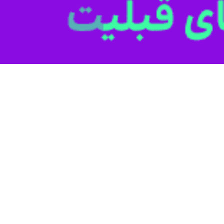
ا، ژاپن و استراليا در خليج گوام عليه چين
اميان واحدهاي مختلف از ارتش هاي آمريكا،…
 ژاپن با مشارکت آمریکا، استرالیا و کانادا
ریایی ژاپن عصر شنبه در بیانیه‌ای از آغاز رزمایش نظامی مشترک سالانه خود…