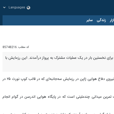
زار
زندگی
سایر
کد مطلب:
85748216
 چارچوب رزمایش «کوپ نورث ۲۵» که در پایگاه گوام برگزار شد، برای نخستین بار در یک عملیات مشترک به پرواز درآمدند. این رزمایش با
از پایگاه خبری هوانوردی آئرو تایم، نیروی هوایی سلطنتی استرالیا، نیروی هوایی آمریکا و نیروی دفاع هوایی ژاپن در رزمایش سه‌جانبه‌ای که در قالب کوپ نورث ۲۵ در
 تمرین میدانی چندملیتی است که در پایگاه هوایی اندرسن در گوام انجام