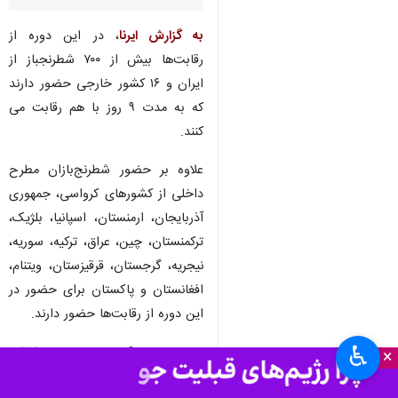
رشت - ایرنا - بیست و یکمین
دوره رقابت‌های شطرنج بین‌المللی
جام کاسپین از عصر امروز در
منطقه آزاد بندرانزلی آغاز شد.
به گزارش ایرنا
، در این دوره از
رقابت‌ها بیش از ۷۰۰ شطرنجباز از
ایران و ۱۶ کشور خارجی حضور دارند
که به مدت ۹ روز با هم رقابت می
کنند.
علاوه بر حضور شطرنج‌بازان مطرح
داخلی از کشورهای کرواسی، جمهوری
آذربایجان، ارمنستان، اسپانیا، بلژیک،
♿︎
×
ترکمنستان، چین، عراق، ترکیه، سوریه،
نیجریه، گرجستان، قرقیزستان، ویتنام،