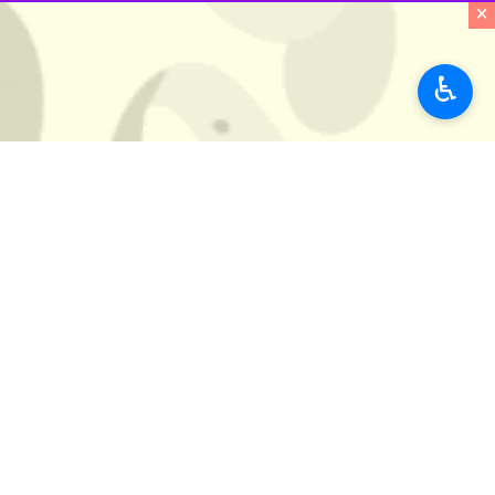
×
♿︎
مسکو- ایرنا- آیین جشنی به مناسبت چه
به گزارش روز سه‌شنبه
ایرنا
از سرکنسولگر
به مناسبت روز ملی جمهوری اسلامی ایر
قرائت پیام تبریک یوری زایتسف رئیس جم