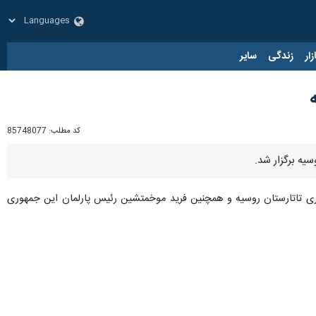
زار
زندگی
سایر
کد مطلب:
85748077