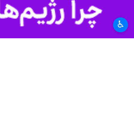
♿︎
تهران- ایرنا- سخنگوی شورای نگهبان ا
به گزارش
ایرنا
از شورای نگهبان،
هادی 
اشکالاتی مواجه شده بود، پس از اصلاح
به گزارش
ایرنا،
گرفت و با ایراداتی رو به رو و دوباره 
۱۶ بهمن ماه نیز اصلاح طرح موادی از ق
شده موافقت کردند.
بر این اساس، تبصره ماده ۳ قانون به این شرح اصلاح شد:
تبصره- دریافت هدیه در مأموریت‌های ف
گروه سفر ملزم است هدایای غیرمتعارف ر