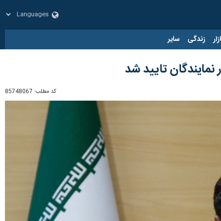
زار
زندگی
سایر
نمایندگان تایید شد
کد مطلب:
85748067