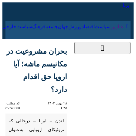
۱۷ مرداد ۱۴۰۵
عناوین‌
سیاست
اقتصاد
ورزش
جهان
جامعه
فرهنگ
سیاس
بحران مشروعیت در
مکانیسم ماشه؛ آیا اروپا
حق اقدام دارد؟
۲۸ بهمن ۱۴۰۳، ۶:۴۵
کد مطلب:
85748000
لندن – ایرنا – درحالی که تروئیکای
اروپایی به‌عنوان طرف‌های بدعهد
در برجام، تهدیدهایی را درباره
فعال‌سازی مکانیسم ماشه