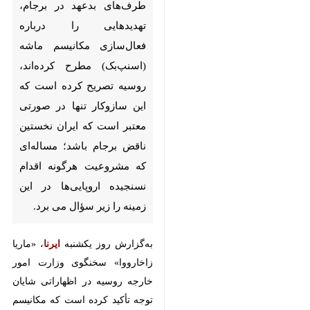
(اسنپ‌بک) مطرح کرده‌اند، روسیه
تصریح کرده است که این سازوکار
تنها در صورتی معتبر است که
ایران نخستین ناقض برجام باشد؛
مساله‌ای که مشروعیت هرگونه
اقدام نسنجیده اروپایی‌ها در این
زمینه را زیر سؤال می برد.
به‌گزارش روز یکشنبه
ایرنا
، «ماریا
زاخارووا» سخنگوی وزارت امور خارجه
روسیه در اظهاراتی شایان توجه تأکید
کرده است که مکانیسم ماشه برای
شرایطی طراحی نشده که واشنگتن
ناقض توافق باشد و بحران کنونی را
♿︎
ایجاد کند و تا زمانی که وضعیت
اقدامات غیرقانونی آمریکا حل‌وفصل