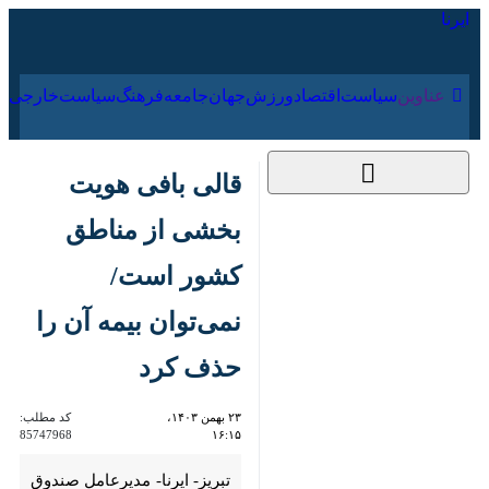
۱۶ مرداد ۱۴۰۵
عناوین‌
سیاست
اقتصاد
ورزش
جهان
جامعه
فرهنگ
سیاس
قالی بافی هویت
بخشی از مناطق کشور
است/نمی‌توان بیمه آن
را حذف کرد
۲۳ بهمن ۱۴۰۳، ۱۶:۱۵
کد مطلب:
85747968
تبریز- ایرنا- مدیرعامل صندوق
حمایت و بازنشستگی آینده‌ساز با