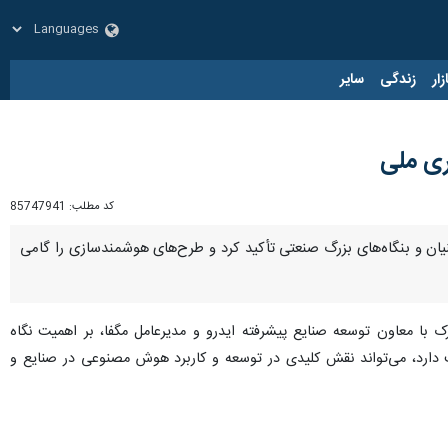
زار
زندگی
سایر
ری ملی
کد مطلب:
85747941