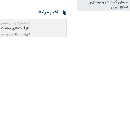
تهران-ایرنا- رئیس سازمان ملی هوش م
موثر در توسعه فناوری و افزایش رقابت
به گزارش ایرنا
از سازمان گسترش و نوسا
راهبردی در حوزه هوش مصنوعی تأکید کر
معادن کشور ایفا کند.
وی افزود: هوشمندسازی شهرها فرصتی من
سرافراز تاکید کرد: سازمان ملی هوش مصن
در این نشست،
حسین مهویدی
مدیرعام
صنایع ایران، همواره نقش حمایت‌کننده و
وی بیان د