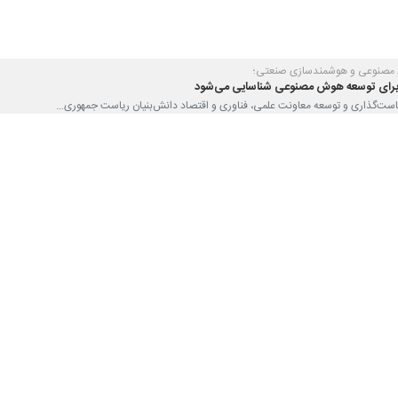
صنوعی ایران بر لزوم ایجاد هماهنگی و هم‌افزایی میان شرکت‌های دانش‌بنی
‌پذیری ملی برشمرد.
زی صنایع ایران (ایدرو)،
محمد سعید سرافراز
روز سه‌شنبه در نشست مشترک 
د و گفت: شرکت مگفا، با ظرفیت و جایگاه ویژه‌ای که در بدنه وزارت صمت
اسب برای ارائه خدمات نوآورانه به نهادهای حاکمیتی و شهروندان است.
وعی ایران از فعالیت‌های مؤثر مگفا حمایت می کند و آمادگی همکاری برای توس
ل مگفا با معرفی سوابق و فعالیت‌های مگفا در حوزه هوشمندسازی و هوش م
 تسهیل‌گر شرکت‌های دانش‌بنیان را در پروژه‌های هوشمندسازی ایفا کرده است.
اشت:‌ما بیش از ۲۰۰ شرکت دانش‌بنیان دارای توانمندی مناسب را شناسایی، دسته‌بندی 