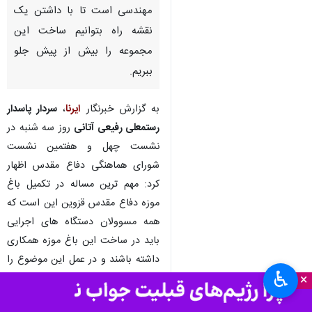
قزوین - ایرنا - فرمانده سپاه
صاحب الامر (عج) استان قزوین
گفت: ساخت باغ موزه دفاع
مقدس نیازمند پیوست فرهنگی و
مهندسی است تا با داشتن یک
نقشه راه بتوانیم ساخت این
مجموعه را بیش از پیش جلو
ببریم.
به گزارش خبرنگار
ایرنا
،
سردار پاسدار
رستمعلی رفیعی آتانی
روز سه شنبه در
نشست چهل و هفتمین نشست
♿︎
×
شورای هماهنگی دفاع مقدس اظهار
کرد: مهم ترین مساله در تکمیل باغ