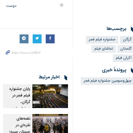
دوست
برچسب‌ها
گرگان
جشنواره فیلم فجر
گلستان
تماشای فیلم
اکران فیلم
پروندهٔ خبری
اخبار مرتبط
چهل‌وسومین جشنواره فیلم فجر
پایان جشنواره
فیلم فجر در
گرگان،
سینمایی‌ترین
شب‌های
نغمه‌های
زمستانی
نقره‌ای در
گرگان- ایرنا- شهر
زمستان سپید؛