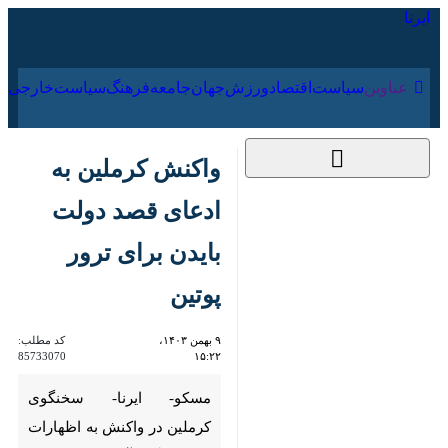
۱۷ مرداد ۱۴۰۵
عناوین‌
سیاست
اقتصاد
ورزش
جهان
جامعه
فرهنگ
سیا
واکنش کرملین به
ادعای قصد دولت
بایدن برای ترور پوتین
۹ بهمن ۱۴۰۳، ۱۵:۲۲
کد مطلب:
85733070
مسکو- ایرنا- سخنگوی کرملین در
واکنش به اظهارات روزنامه‌نگار
آمریکایی درباره قصد دولت جو
بایدن رئیس‌جمهور سابق آمریکا