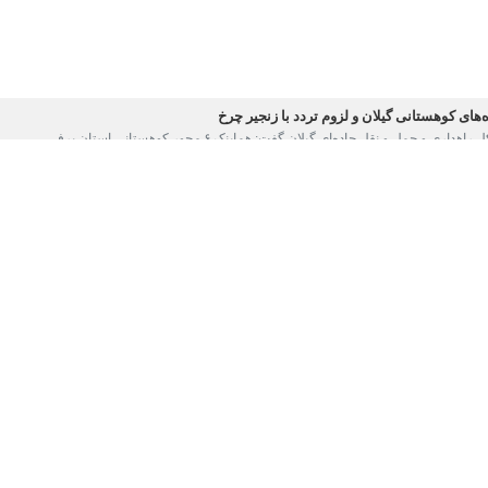
ی کوهستانی گیلان و لزوم تردد با زنجیر چرخ
و حمل و نقل جاده‌ای گیلان گفت: هم‌اینک ۶ محور کوهستانی استان برفی…
گیلان در مسیر منجیل _ رودبار سنگین است
و حمل و نقل جاده‌ای گیلان گفت : هم اکنون ترافیک حاکم در محور منجیل - رودبار…
 مسدود شد
 راهداری و حمل و نقل جاده‌ای گیلان گفت: محور پونل به خلخال در محدوده زندانه…