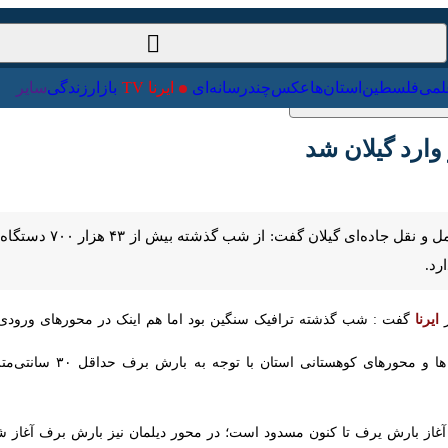
ت‌خارجی
علمی
فلسطین
استان‌ها
عکس
چندرسانه‌ای
ایرنا TV
با
رشت - ایرنا- مدیرکل راهداری و 
گفت : شب گذشته ترافیک سنگین بود اما هم اینک در محورهای ورودی استان
ه به بارش برف حداقل ۳۰ سانتی‌متری خودروها مجهز به تجهیزات زمستانی، زنجیر چرخ و وسایل گرمایشی باشند.
غاز بارش یرف تا کنون مسدود است؛ در محور دیلمان نیز بارش برف آغاز شده و 
ی و برف گیر شهرستانهای رودبار، املش، تالش و رضوانشهر تیم های راهداری