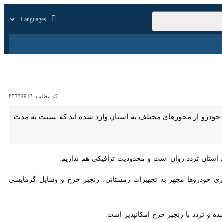
زار
زندگی
سایر
کد مطلب:
85732913
حمل و نقل جاده‌ای گیلان گفت: از شب گذشته بیش از ۴۳ هزار ۷۰۰ دستگاه خودرو از محورهای مختلف به استان وارد شده اند که نسبت به مدت مشابه هفته
 تردد روان است و محدودیت ترافیکی هم نداریم.
تردد با زنجیر چرخ امکانپذیر است.
 با شروع بارش برف مشغول فعالیت هستند.