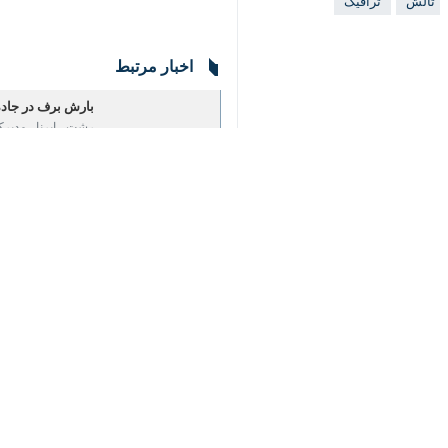
اخبار مرتبط
بارش برف در جاده‌ها
♿︎
رشت - ایرنا - مدیرکل راهداری 
×
ترافیک محور ورودی 
رشت- مدیرکل راهداری 
محور پونل به خلخال
رشت - ایرنا - مدیرکل
نظر شما