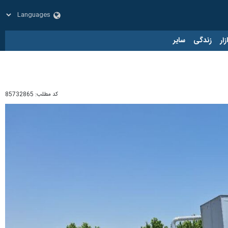
زار
زندگی
سایر
کد مطلب:
85732865