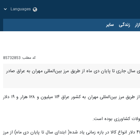
زار
زندگی
سایر
کد مطلب:
85732853