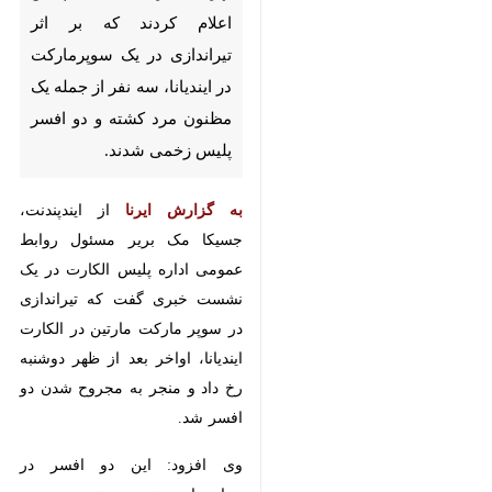
سوپرمارکت در ایندیانا، سه نفر از
جمله یک مظنون مرد کشته و دو
افسر پلیس زخمی شدند.
به گزارش ایرنا
از ایندپندنت، جسیکا
مک بریر مسئول روابط عمومی اداره
پلیس الکارت در یک نشست خبری
گفت که تیراندازی در سوپر مارکت
مارتین در الکارت ایندیانا، اواخر بعد از
ظهر دوشنبه رخ داد و منجر به مجروح
شدن دو افسر شد.
وی افزود: این دو افسر در بیمارستان‌
بستری هستند و وضعیت آنها پایدار
×
است.
♿︎
پلیس اسامی قربانیان و علت
×
تیراندازی را اعلام نکرده است.