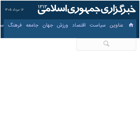
۱۶ مرداد ۱۴۰۵
عناوین‌
سیاست
اقتصاد
ورزش
جهان
جامعه
فرهنگ
«مرکز ملی فرش
ایران» با ساختار جدید
در وزارت صمت احیاء
شد
۷ بهمن ۱۴۰۳، ۱۵:۰۹
کد مطلب:
85731002
اصفهان- ایرنا- سرپرست معاونت
توسعه بازرگانی وزارت صنعت،