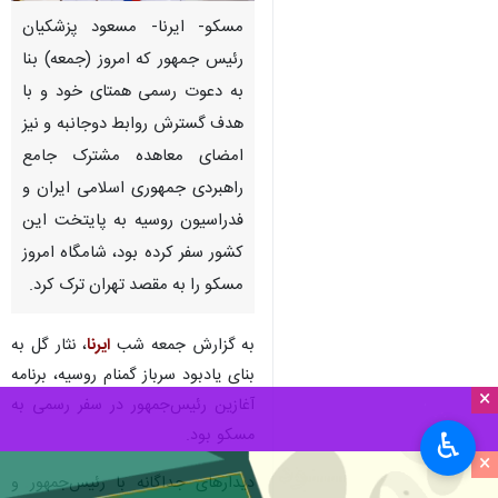
مسکو- ایرنا- مسعود پزشکیان
رئیس جمهور که امروز (جمعه) بنا
به دعوت رسمی همتای خود و با
هدف گسترش روابط دوجانبه و نیز
امضای معاهده مشترک جامع
راهبردی جمهوری اسلامی ایران و
فدراسیون روسیه به پایتخت این
کشور سفر کرده بود، شامگاه امروز
مسکو را به مقصد تهران ترک کرد.
به گزارش جمعه شب
ایرنا
، نثار گل به
بنای یادبود سرباز گمنام روسیه،‌ برنامه
×
آغازین رئیس‌جمهور در سفر رسمی به
مسکو بود.
♿︎
×
دیدارهای جداگانه با رئیس‌جمهور و