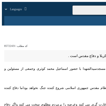
زار
زندگی
سایر
کد مطلب:
85722431