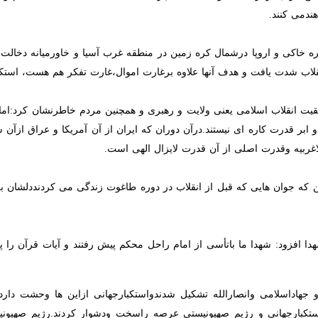
در مجلس شورای اسلامی گفت: شهدای جبهه مقاومت الگویشان شهدای کربلا و
، یادواره شهدای گمنام وشهدای کربلای ۴و۵ محله شهادت دولت آ
ر این مراسم بااشاره به خاطراتی از شهدای این محله افزود: هیچ گاه ن