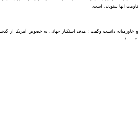
اع کردن برهرانسانی واجب است چرا که همیشه کسانی هستند که ظلم و غارت گ
 خاکی و اروپا درشمال کره زمین در منطقه غرب آسیا و خاورمیانه دخالت می ک
یافت و هدف آنها علاوه برغارت اموال،غارت تفکر هم هست، استکبار جهانی هدف 
ت انقلاب اسلامی یعنی ولایت و رهبری و همچنین مردم خاطرنشان کرد:امام در
رت کاره ای نیستند.درآن دوران که ایران از آن آمریکا و عراق ازآن شوروی و د
صلی از آن قدرت لایزال الهی است.
ه جوان هایی که قبل از انقلاب در دوره طاغوت زندگی می کردنددلشان برای اس
 افزود: شهدا ما باتأسی از امام راحل محکم پیش رفتند و آیات قرآن را پیا