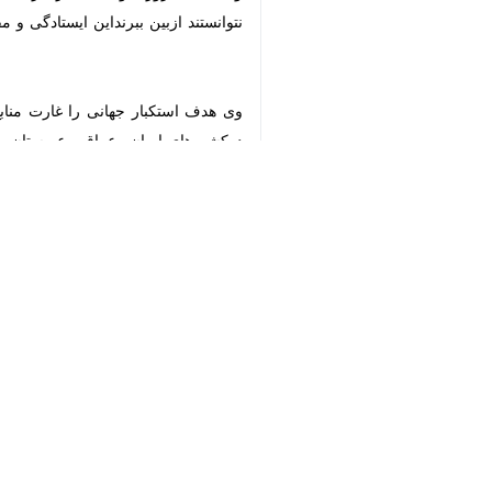
وی افزود : در تمامی ادیان در اصل دف
تمام هستی را غارت خواهندمی کنند.
♿︎
کوثری ادامه داد: آمریکا درآن سوی کره
×
پیروزی انقلاب بوده و پس ازانقلاب شدت 
سردارذکوثری بااشاره به دوعامل موفقی
خود پایین کشید ونشان داداین دو ابر قد
کلام خدا گفت لاشرقیه ولاغربیه وقدرت ا
نماینده مردم در مجلس گفت : کما این ک
بود.
وی درادامه بااشاره به رشادت های شهدا
خواهان جهان الگوشده اند.