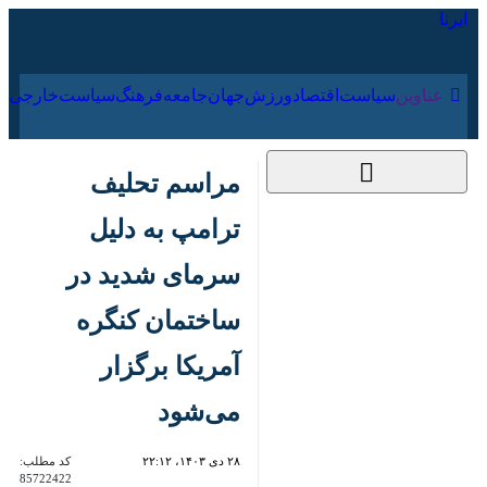
۱۹ مرداد ۱۴۰۵
عناوین‌
سیاست
اقتصاد
ورزش
جهان
جامعه
فرهنگ
سیا
مراسم تحلیف ترامپ
به دلیل سرمای شدید
در ساختمان کنگره
آمریکا برگزار می‌شود
۲۸ دی ۱۴۰۳، ۲۲:۱۲
کد مطلب:
85722422
نیویورک - ایرنا- دونالد ترامپ،
رئیس جمهوری منتخب آمریکا،
اعلام کرد که مراسم تحلیف