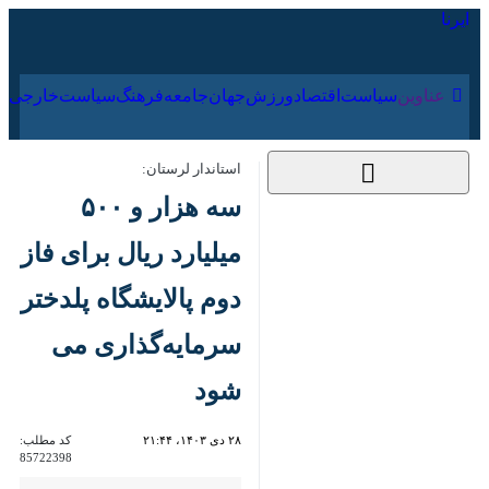
۱۷ مرداد ۱۴۰۵
عناوین‌
سیاست
اقتصاد
ورزش
جهان
جامعه
فرهنگ
سیاس
استاندار لرستان:
سه هزار و ۵۰۰ میلیارد
ریال برای فاز دوم
پالایشگاه پلدختر
سرمایه‌گذاری می شود
۲۸ دی ۱۴۰۳، ۲۱:۴۴
کد مطلب:
85722398
خرم آباد _ ایرنا _ استاندار لرستان
توسعه برنامه محور را در شهرستان