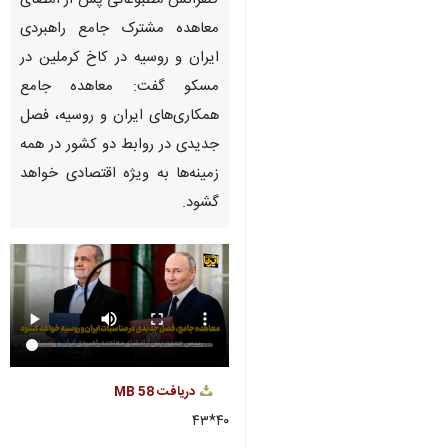
Pause
Play
00:00
04:48
♿︎