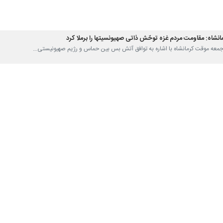
نشاه: مقاومت مردم غزه توحّش ذاتی صهیونسیتها را برملا کرد
مام جمعه موقت کرمانشاه با اشاره به توافق آتش بس بین حماس و رژیم صهیونیستی…