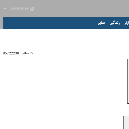
زار
زندگی
سایر
کد مطلب:
85722230