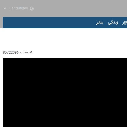
زار
زندگی
سایر
کد مطلب:
85722096