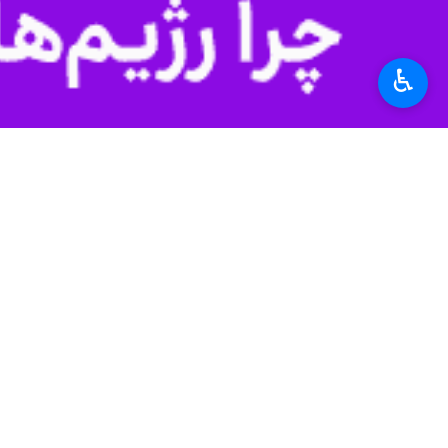
♿︎
nmute
Settings
PIP
Enter
Download
دریافت
75 MB
fullscreen
بوشهر- ایرنا - نمازگزاران بوشهری پس 
به گزارش خبرنگار
ایرنا
، این راهپیمایی 
مردم و مسئولان در این راهپیمایی حمای
شرکت‌کنندگان دست نیافتن رژیم صهیونس
استان‌ها
بوشهر
۱ نفر