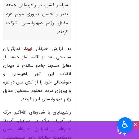
سراسر کشور، در راهپیمایی جمعه
نصر و جشن پیروزی مردم غزه
مقابل رژیم صهیونیستی شرکت
کردند.
به گزارش خبرنگار
ایرنا
، نمازگزاران
سنندجی بعد از اقامه نماز جمعه، از
مقابل مسجد جامع سنندج تا میدان
انقلاب این شهر راهپیمایی و
خوشحالی خود را از آتش بس در غزه
و پیروزی مردم مظلوم فلسطین مقابل
رژیم صهیونیستی ابراز کردند.
راهپیمایان با شعارهای الله‌اکبر، مرگ
بر آمریکا، مرگ بر اسراییل، آمریکا
♿︎
×
عدوالله و اسراییل عدوالله، ضمن
محکومیت جنایات رژیم صهیونیستی،