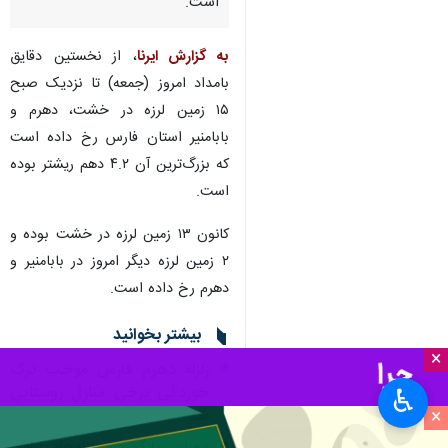
است.
به گزارش ایرنا
، از نخستین دقایق
بامداد امروز (جمعه) تا نزدیک صبح
۱۵ زمین لرزه در خشت، دهرم و
بابامنیر استان فارس رخ داده است
که بزرگ‌ترین آن ۴.۲ دهم ریشتر بوده
است.
کانون ۱۳ زمین لرزه در خشت بوده و
۲ زمین لرزه دیگر امروز در بابامنیر و
دهرم رخ داده است.
بیشتر بخوانید
×
زلزله دهرم فارس موجب ترک
خوردگی برخی منازل روستایی
♿︎
×
شد