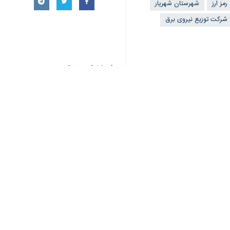
رمز ارز
شهرستان شهریار
شركت‌ توزيع نيروی برق
اخبار مرتبط
۱۱ مزرعه و ۸۸ دستگاه استخراج غیرمجاز رمز ارز در استان همدان کشف شد
همدان- ایرنا- مدیرعامل شرکت ت
پنج درصد مصرف برق 
سمنان- ایرنا- مدیرعا
کشف دامداری در شهری
شهریار – ایرنا - مدیر