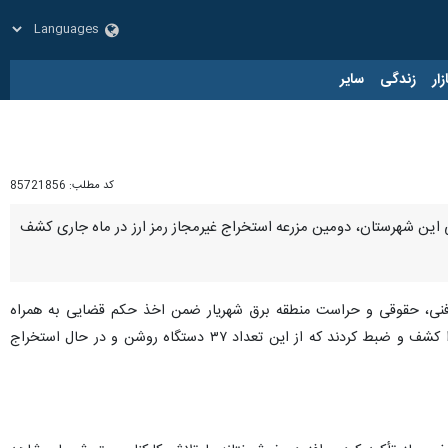
زار
زندگی
سایر
کد مطلب:
85721856
می این شهرستان، دومین مزرعه استخراج غیرمجاز رمز ارز در ماه جاری کشف
فنی، حقوقی و حراست منطقه برق شهریار ضمن اخذ حکم قضایی به همراه
پلیس امنیت اقتصادی غرب استان تهران، با مراجعه به یک گارگاه چاپ و تولید مقوا، تعداد ۶۵ دستگاه تولید رمزارز را کشف و ضبط کردند که از این تعداد ۳۷ دستگاه روشن و در حال استخراج