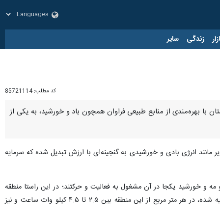
زار
زندگی
سایر
کد مطلب:
85721114
ن با بهره‌مندی از منابع طبیعی فراوان همچون باد و خورشید، به یکی از
یر مانند انرژی بادی و خورشیدی به گنجینه‌ای با ارزش تبدیل شده که سرمایه
 مه و خورشید یکجا در آن مشغول به فعالیت و حرکتند؛ در این راستا منطقه
سیستان ایده آل ترین منطقه تابشی بوده که بر اساس اطلس نقشه خورشید ایران که توسط سازمان انرژی‌های نو تهیه شده، در هر متر مربع از این منطقه بین ۲.۵ تا ۴.۵ کیلو وات ساعت و نیز