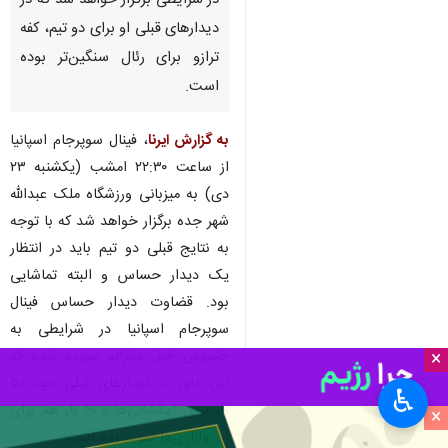
در شرایطی برگزار خواهد شد که در
دیدارهای قبلی او برای دو تیم، کفه‌
ترازو برای رئال سنگین‌تر بوده
است.
به گزارش ایرنا
، فینال سوپرجام اسپانیا
از ساعت ۲۲:۳۰ امشب (یکشنبه ۲۳
دی) به میزبانی ورزشگاه ملک عبدالله
شهر جده برگزار خواهد شد که با توجه
به نتایج قبلی دو تیم باید در انتظار
یک دیدار حساس و البته تماشایی
بود. قضاوت دیدار حساس فینال
سوپرجام اسپانیا در شرایطی به
خسوس خیل مانزانو سپرده شده که
×
این داور در دیدارهای قبلی خود ۵۰
♿︎
بار برای کهکشانی‌ها و ۴۱ بار هم برای
×
آبی‌واناری‌ها سوت زده است.