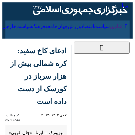
۱۸ مرداد ۱۴۰۵
عناوین‌
سیاست
اقتصاد
ورزش
جهان
جامعه
فرهنگ
سیا
ادعای کاخ سفید: کره
شمالی بیش از هزار
سرباز در کورسک از
دست داده است
۷ دی ۱۴۰۳، ۲۰:۳۵
کد مطلب:
85702344
نیویورک – ایرنا- «جان کربی»
سخنگو و هماهنگ کننده ارتباطات