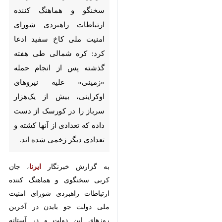
راهبردی شورای امنیت ملی کاخ
سفید ادعا کرد: کره شمالی طی
هفته گذشته پس از انجام حمله
«زمینی» علیه نیروهای اوکراینی،
بیش از یک‌هزار سرباز را در
کورسک از دست داده که تعدادی
از آنها کشته و تعدادی دیگر زخمی
شده اند.
به گزارش خبرنگار
ایرنا
، جان کربی
سخنگوی و هماهنگ کننده ارتباطات
راهبردی شورای امنیت ملی دولت جو
بایدن در آخرین روزهای این دولت و
در آستانه سال جدید میلادی در
گفتگوی تلفنی با خبرنگاران مدعی شد:
♿︎
نیروهای کره شمالی در حال انجام
حملات گسترده و پیاده‌ نظام علیه