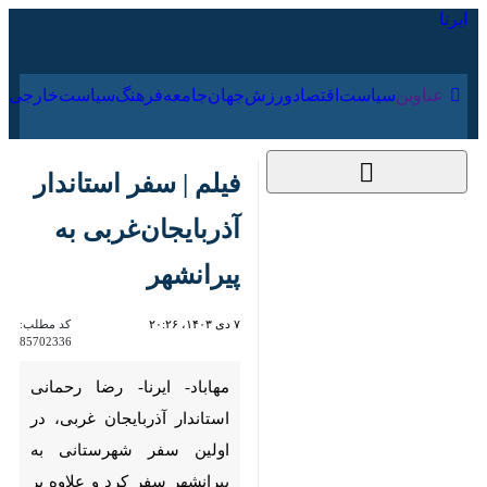
۱۸ مرداد ۱۴۰۵
عناوین‌
سیاست
اقتصاد
ورزش
جهان
جامعه
فرهنگ
فیلم | سفر استاندار
آذربایجان‌غربی به
پیرانشهر
۷ دی ۱۴۰۳، ۲۰:۲۶
کد مطلب:
85702336
00:00
0:00