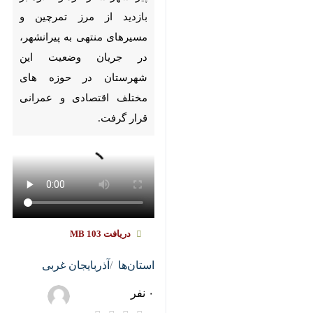
Unmute
Settings
PIP
Enter
Download
دریافت
103 MB
fullscreen
مهاباد- ایرنا- رضا رحمانی استاندار
آذربایجان غربی، در اولین سفر
شهرستانی به پیرانشهر سفر کرد و
علاوه بر بازدید از مرز تمرچین و
مسیرهای منتهی به پیرانشهر، در
جریان وضعیت این شهرستان در
حوزه های مختلف اقتصادی و
عمرانی قرار گرفت.
بیشتر بخوانید
پیرانشهر اولین مقصد استاندار
آذربایجان‌غربی؛ تبیین
♿︎
ظرفیت‌ها، خوشحالی مردم
نماینده مجلس: اقتصاد مردم