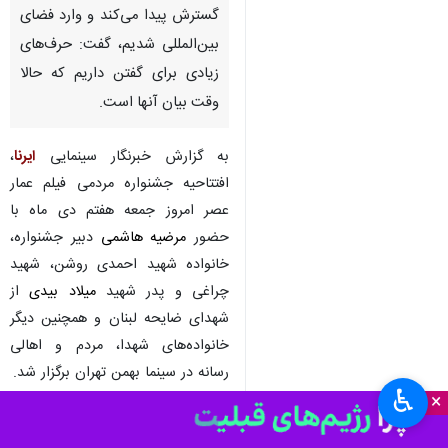
تهران- ایرنا- مرضیه هاشمی دبیر
جشنواره عمار در آئین افتتاحیه
این جشنواره، با بیان اینکه
پانزدهمین جشنواره عمار هر روز
گسترش پیدا می‌کند و وارد فضای
بین‌المللی شدیم، گفت: حرف‌های
زیادی برای گفتن داریم که حالا
وقت بیان آنها است.
به گزارش خبرنگار سینمایی
ایرنا
،
افتتاحیه جشنواره مردمی فیلم عمار
عصر امروز جمعه هفتم دی ماه با
حضور
مرضیه هاشمی
دبیر جشنواره،
♿︎
×
خانواده شهید احمدی روشن، شهید
چراغی و پدر شهید
میلاد بیدی
از