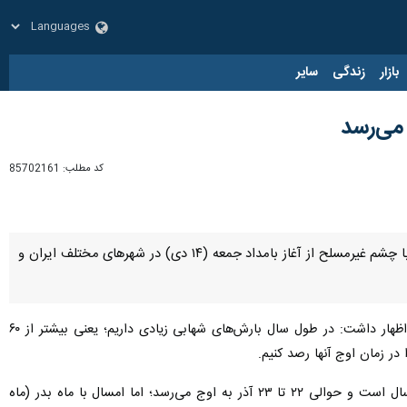
زار
زندگی
سایر
 می‌رسد
کد مطلب:
85702161
تهران- ایرنا- مدرس نجوم با اشاره به وقوع بارش شهابی رُبعی در پایان هفته جاری گفت: رصد این بارش شهابی با چشم غیرمسلح از آغاز بامداد جمعه (۱۴ دی) در شهرهای مختلف ایران و
در توضیح بیشتر به تشریح موضوع بارش‌های شهابی پرداخت و اظهار داشت: در طول سال بارش‌های شهابی زیادی داریم؛ یعنی بیشتر از ۶۰
 در زمان اوج آنها رصد کنیم.
است که بهترین و پربارترین بارش شهابی هر سال است و حوالی ۲۲ تا ۲۳ آذر به اوج می‌رسد؛ اما امسال با ماه بدر (ماه