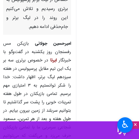
حساس از لیگ برابر پرسپولیس به
برتری رسیدیم و تلاش می‌کنیم
این روند را در لیگ برتر و
جام‌حذفی ادامه دهیم.
امیرحسین جولانی
بازیکن مس
رفسنجان روز یکشنبه در گفت‌وگو با
خبرنگار
ایرنا
در خصوص برتری سه بر
یک این تیم مقابل پرسپولیس در هفته
سیزدهم لیگ برتر، اظهار داشت: خدا
را شکر توانستیم به ۳ امتیازی مهم
برسیم. تمامی بازیکنان در طول هفته
تمرینات خوبی را پشت سر گذاشتیم تا
بتوانیم سربلند از زمین بیرون بیایم. در
طول هفته و بعد از هر تمرین، مسعود
♿︎
×
شجاعی سرمربی ما با تمامی بازیکنان
حرف می‌زد و می‌گفت که می‌توانیم