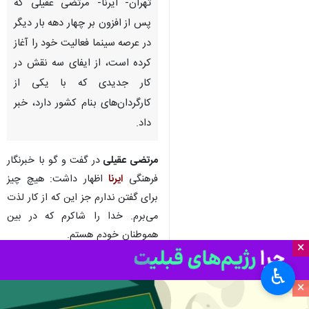
تهران- ایرنا- مرتضی عقیلی که
پس از افزون بر چهار دهه بار دیگر
در عرصه سینما فعالیت خود را آغاز
کرده است، از ایفای سه نقش در
کار جدیدی که با یکی از
کارگردان‌های بنام کشور دارد، خبر
داد.
مرتضی عقیلی
در گفت و گو با خبرنگار
فرهنگی
ایرنا
اظهار داشت: هیچ چیز
برای گفتن ندارم جز این که از کار لذت
می‌برم. خدا را شاکرم که در بین
هموطنان خودم هستم.
×
این بازیگر پیشکسوت سینما و
♿︎
تلویزیون گفت: کار جدیدم شروع شده
×
است. در سه نقش بازی می‌کنم؛ وقتی