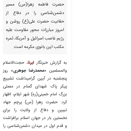
حضرت فاطمه زهرا(س) مسیر
دشمن‌شناسی را در دفاع از
حقانیت حضرت علی(ع) روشن و
امروز مبارزات محور مقاومت علیه
رژیم غاصب اسرائیل و آمریکا، ثمره
مکتب این بانوی مکرمه است.
به گزارش خبرنگار
ایرنا
، حجت‌الاسلام
والمسلمین «
محمدرضا جوهری
» روز
پنجشنبه در آیین گرامیداشت تشییع
پیکر پاک شهدای گمنام در مصلی
بزرگ امام خمینی(ره) شهر ایلام، اظهار
کرد: حضرت زهرا (س) پرچم جهاد
تبیین و دفاع از ولایت را برای
♿︎
×
نخستین بار در جهان اسلام برافراشت
و قدم اول در میدان دشمن‌شناسی را