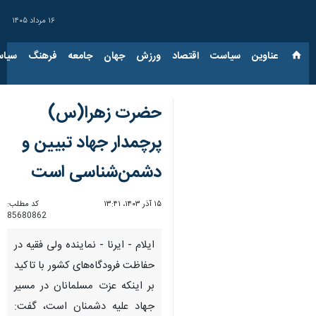
۱۶ مرداد ۱۴۰۵
عناوین‌
سیاست
اقتصاد
ورزش
جهان
جامعه
فرهنگ
سیاس
حضرت زهرا(س)
پرچمدار جهاد تبیین و
دشمن‌شناسی است
۱۵ آذر ۱۴۰۳، ۱۳:۴۱
کد مطلب:
85680862
ایلام - ایرنا - نماینده ولی فقیه در
حفاظت فرودگاه‌های کشور با تاکید
بر اینکه عزت مسلمانان در مسیر
جهاد علیه دشمنان است، گفت: