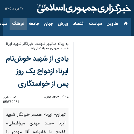
۱۷ مرداد ۱۴۰۵
عناوین‌
سیاست
اقتصاد
ورزش
جهان
جامعه
فرهنگ
سیاس
به بهانه سالروز شهادت خبرنگار شهید ایرنا
«سید مهدی میرافضلی»؛
یادی از شهید خوش‌نام
ایرنا؛ ازدواج یک روز
پس از خواستگاری
۱۵ آذر ۱۴۰۳، ۸:۵۵
کد مطلب:
85679951
تهران- ایرنا- همسر خبرنگار شهید
ایرنا «سید مهدی میرافضلی»
گفت: ما خانواده آقا مهدی را