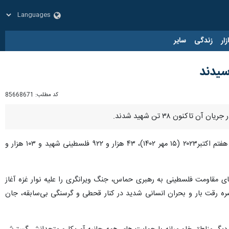
زار
زندگی
سایر
کد مطلب:
85668671
نون ۳۸ تن شهید شدند.
، خبرگزاری سما فلسطین، وزارت بهداشت غزه اعلام کرده است که از آغاز حملات اسرائیل به نوار غزه در هفتم اکتبر۲۰۲۳ (۱۵ مهر ۱۴۰۲)، ۴۳ هزار و ۹۲۲ فلسطینی شهید و ۱۰۳ هزار و
طوفان الاقصی از سوی گروههای مقاومت فلسطینی به رهبری حماس، جنگ ویرانگری را علیه نوار غزه آغاز
 رقت بار و بحران انسانی شدید در کنار قحطی و گرسنگی بی‌سابقه، جان