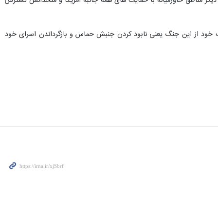
 دیگر مناطق خاورمیانه با حمایت های همه جانبه آمریکا و متحدانش گسترش
داف خود از این جنگ یعنی نابود کردن جنبش حماس و بازگرداندن اسرای خود