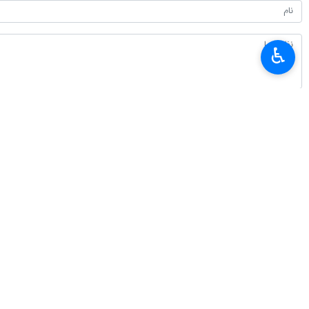
♿︎
*
لطفا متن تصویر را در جعبه متن وارد کنید
پیشنهاد سردبیر