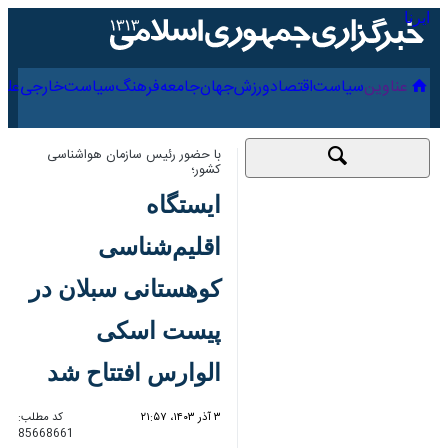
۱۶ مرداد ۱۴۰۵
عناوین‌
سیاست
اقتصاد
ورزش
جهان
جامعه
فرهنگ
با حضور رئیس سازمان هواشناسی کشور؛
ایستگاه اقلیم‌شناسی
کوهستانی سبلان در
پیست اسکی الوارس
افتتاح شد
۳ آذر ۱۴۰۳، ۲۱:۵۷
کد مطلب:
85668661
اردبیل_ایرنا_ همزمان با پنج
پروژه هواشناسی در استان اردبیل،