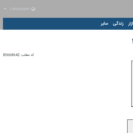
زار
زندگی
سایر
کد مطلب:
85668642