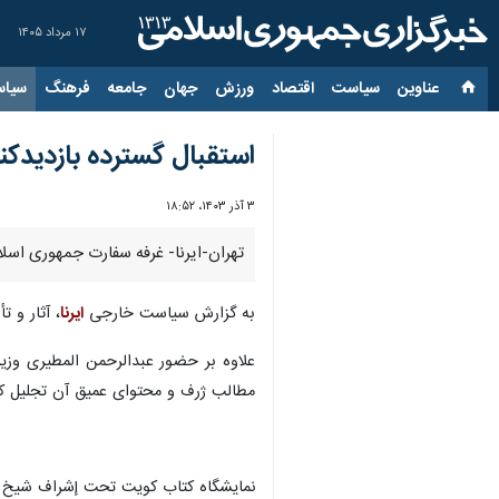
۱۷ مرداد ۱۴۰۵
عناوین‌
سیاست
اقتصاد
ورزش
جهان
جامعه
فرهنگ
سیاس
استقبال گسترده بازدیدکن
۳ آذر ۱۴۰۳، ۱۸:۵۲
تهران-ایرنا- غرفه سفارت جمهوری اسلا
به گزارش سیاست خارجی
ایرنا
، آثار و 
علاوه بر حضور عبدالرحمن المطیری وزیر
مطالب ژرف و محتوای عمیق آن تجلیل کر
نمایشگاه کتاب کویت تحت إشراف شیخ احمد العبدالله الصباح نخست وزیر روز ۳۰ آبان ماه با حض